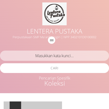
LENTERA PUSTAKA
Perpustakaan SMP Ma'arif Imogiri | NPP 3402101D0100002
CARI
Pencarian Spesifik
Koleksi