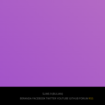
Subjek
ISBN/ISSN
Tipe Koleksi
Lokasi
GMD
Cari
SLIMS 9 (BULIAN)
BERANDA
FACEBOOK
TWITTER
YOUTUBE
GITHUB
FORUM
RSS