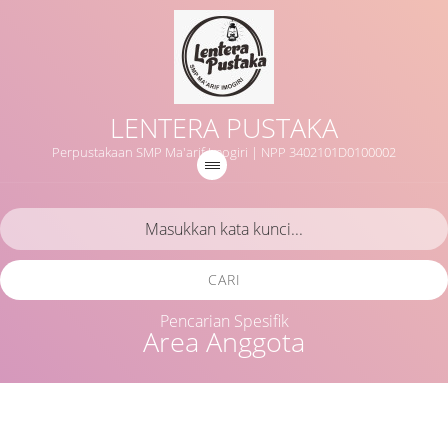
LENTERA PUSTAKA
Perpustakaan SMP Ma'arif Imogiri | NPP 3402101D0100002
CARI
Pencarian Spesifik
Area Anggota