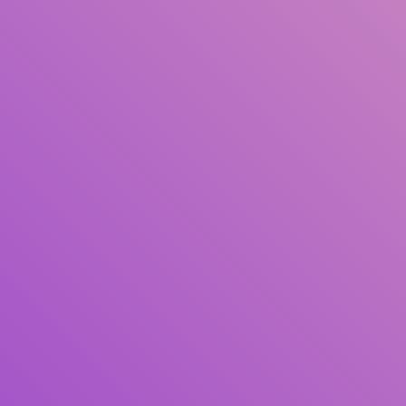
Pengarang
Subjek
ISBN/ISSN
Tipe Koleksi
Lokasi
GMD
Cari