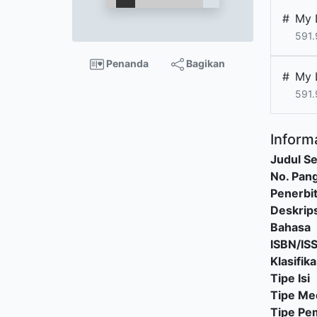
#
My 
591
Penanda
Bagikan
#
My 
591
Informa
Judul Se
No. Pang
Penerbi
Deskrips
Bahasa
ISBN/IS
Klasifika
Tipe Isi
Tipe Me
Tipe P