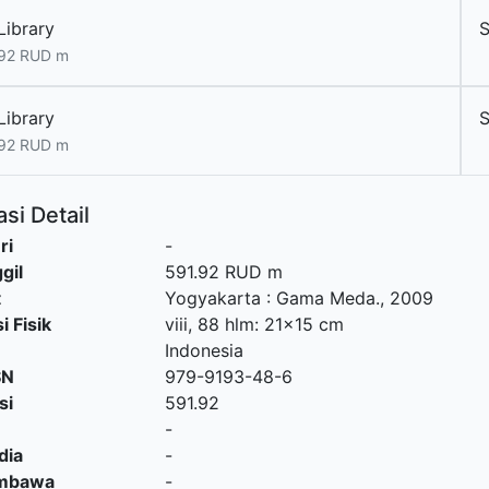
Library
.92 RUD m
Library
.92 RUD m
si Detail
ri
-
gil
591.92 RUD m
t
Yogyakarta
:
Gama Meda
.,
2009
i Fisik
viii, 88 hlm: 21x15 cm
Indonesia
SN
979-9193-48-6
si
591.92
-
dia
-
embawa
-