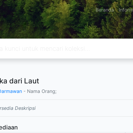
Beranda
Inform
ka dari Laut
 Darmawan
- Nama Orang;
rsedia Deskripsi
ediaan