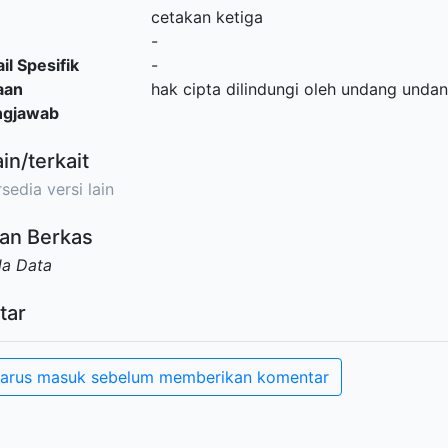
cetakan ketiga
-
il Spesifik
-
aan
hak cipta dilindungi oleh undang unda
ngjawab
ain/terkait
sedia versi lain
an Berkas
da Data
tar
arus masuk sebelum memberikan komentar