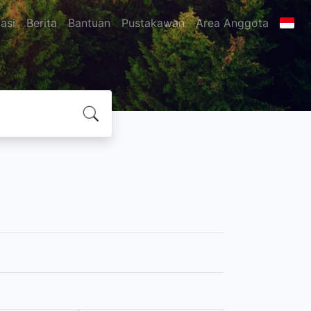
asi
Berita
Bantuan
Pustakawan
Area Anggota