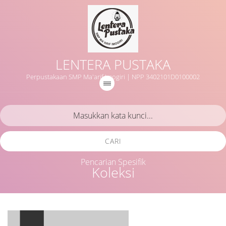
LENTERA PUSTAKA
Perpustakaan SMP Ma'arif Imogiri | NPP 3402101D0100002
CARI
Pencarian Spesifik
Koleksi