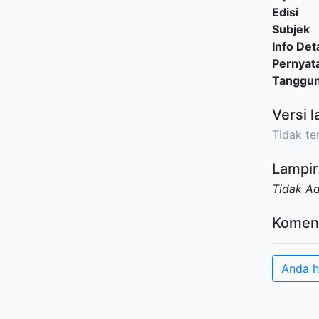
Edisi
Subjek
Info Deta
Pernyat
Tanggu
Versi l
Tidak ter
Lampir
Tidak A
Komen
Anda h