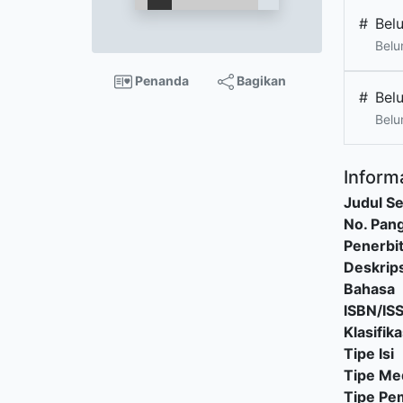
#
Bel
Belu
Penanda
Bagikan
#
Bel
Belu
Informa
Judul Se
No. Pang
Penerbi
Deskrips
Bahasa
ISBN/IS
Klasifika
Tipe Isi
Tipe Me
Tipe P