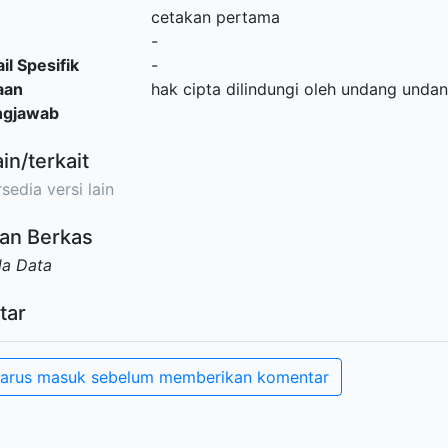
cetakan pertama
-
il Spesifik
-
aan
hak cipta dilindungi oleh undang und
ngjawab
ain/terkait
sedia versi lain
an Berkas
da Data
tar
arus masuk sebelum memberikan komentar