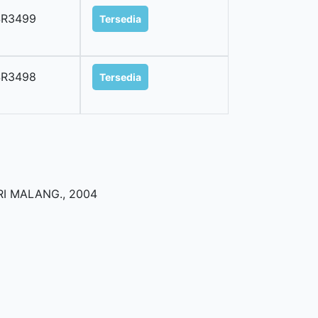
SR3499
Tersedia
SR3498
Tersedia
RI MALANG
.,
2004