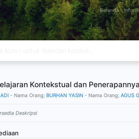
Beranda
Inform
lajaran Kontekstual dan Penerapanny
ADI
- Nama Orang;
BURHAN YASIN
- Nama Orang;
AGUS 
rsedia Deskripsi
ediaan