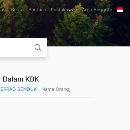
asi
Berita
Bantuan
Pustakawan
Area Anggota
a Dalam KBK
GERRAD SENDUK
- Nama Orang;