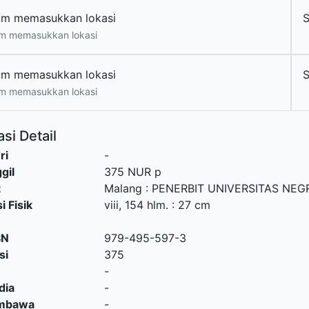
um memasukkan lokasi
m memasukkan lokasi
um memasukkan lokasi
m memasukkan lokasi
si Detail
ri
-
gil
375 NUR p
t
Malang
:
PENERBIT UNIVERSITAS NEG
i Fisik
viii, 154 hlm. : 27 cm
SN
979-495-597-3
si
375
-
dia
-
embawa
-