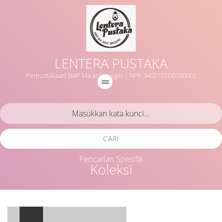
LENTERA PUSTAKA
Perpustakaan SMP Ma'arif Imogiri | NPP 3402101D0100002
CARI
Pencarian Spesifik
Koleksi