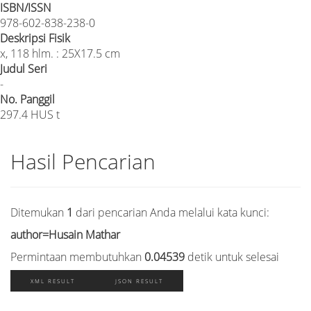
ISBN/ISSN
978-602-838-238-0
Deskripsi Fisik
x, 118 hlm. : 25X17.5 cm
Judul Seri
-
No. Panggil
297.4 HUS t
Hasil Pencarian
Ditemukan
1
dari pencarian Anda melalui kata kunci:
author=Husain Mathar
Permintaan membutuhkan
0.04539
detik untuk selesai
XML RESULT
JSON RESULT