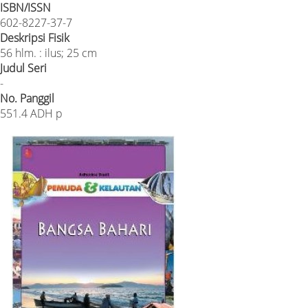
ISBN/ISSN
602-8227-37-7
Deskripsi Fisik
56 hlm. : ilus; 25 cm
Judul Seri
-
No. Panggil
551.4 ADH p