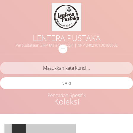
LENTERA PUSTAKA
Perpustakaan SMP Ma'arif Imogiri | NPP 3402101D0100002
CARI
Pencarian Spesifik
Koleksi