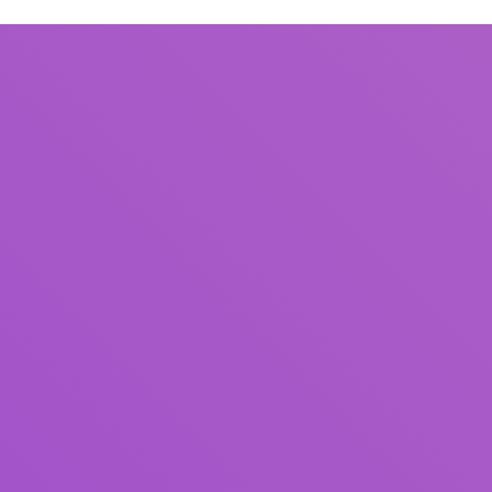
Judul
Pengarang
Subjek
ISBN/ISSN
Tipe Koleksi
Lokasi
GMD