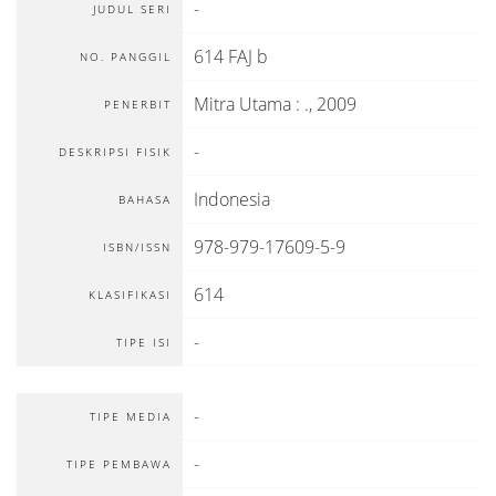
-
JUDUL SERI
614 FAJ b
NO. PANGGIL
Mitra Utama
:
.,
2009
PENERBIT
-
DESKRIPSI FISIK
Indonesia
BAHASA
978-979-17609-5-9
ISBN/ISSN
614
KLASIFIKASI
-
TIPE ISI
-
TIPE MEDIA
-
TIPE PEMBAWA