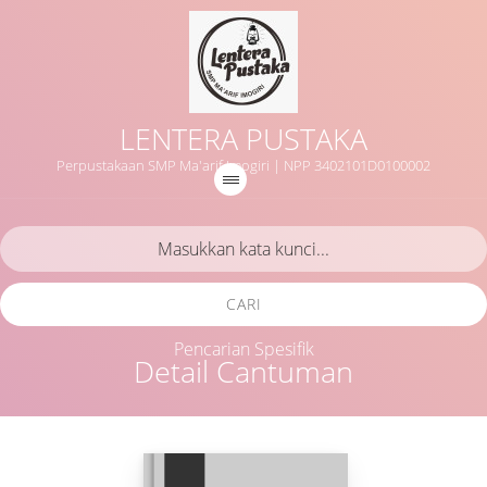
LENTERA PUSTAKA
Perpustakaan SMP Ma'arif Imogiri | NPP 3402101D0100002
CARI
Pencarian Spesifik
Detail Cantuman