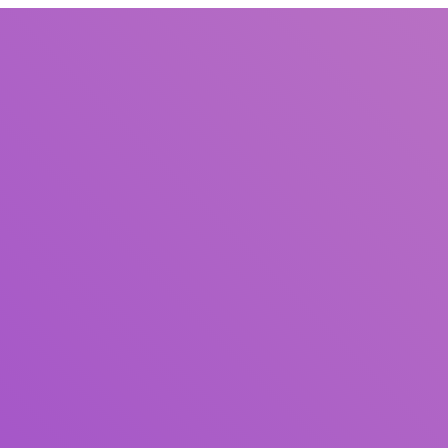
Judul
Pengarang
Subjek
ISBN/ISSN
Tipe Koleksi
Lokasi
GMD