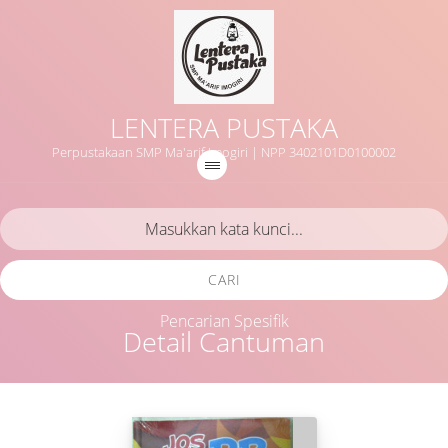
LENTERA PUSTAKA
Perpustakaan SMP Ma'arif Imogiri | NPP 3402101D0100002
CARI
Pencarian Spesifik
Detail Cantuman