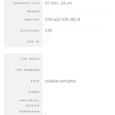
91 hlm.; 24 cm
DESKRIPSI FISIK
BAHASA
978-602-978-385-8
ISBN/ISSN
530
KLASIFIKASI
-
TIPE ISI
-
TIPE MEDIA
-
TIPE PEMBAWA
cetakan pertama
EDISI
-
SUBJEK
INFO DETAIL
-
SPESIFIK
PERNYATAAN
-