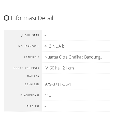
Informasi Detail
-
JUDUL SERI
413 NUA b
NO. PANGGIL
Nuansa Citra Grafika
:
Bandung
.,
PENERBIT
IV, 60 hal: 21 cm
DESKRIPSI FISIK
BAHASA
979-3711-36-1
ISBN/ISSN
413
KLASIFIKASI
-
TIPE ISI