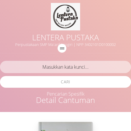
LENTERA PUSTAKA
Perpustakaan SMP Ma'arif Imogiri | NPP 3402101D0100002
CARI
Pencarian Spesifik
Detail Cantuman