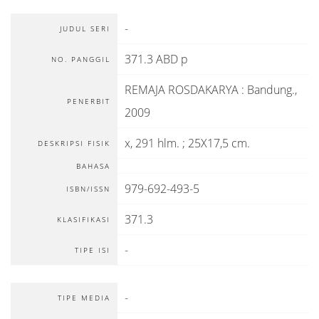
-
JUDUL SERI
371.3 ABD p
NO. PANGGIL
REMAJA ROSDAKARYA
:
Bandung
.,
PENERBIT
2009
x, 291 hlm. ; 25X17,5 cm.
DESKRIPSI FISIK
BAHASA
979-692-493-5
ISBN/ISSN
371.3
KLASIFIKASI
-
TIPE ISI
-
TIPE MEDIA