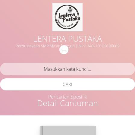
LENTERA PUSTAKA
Perpustakaan SMP Ma'arif Imogiri | NPP 3402101D0100002
CARI
Pencarian Spesifik
Detail Cantuman