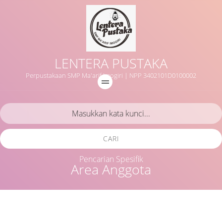
LENTERA PUSTAKA
Perpustakaan SMP Ma'arif Imogiri | NPP 3402101D0100002
CARI
Pencarian Spesifik
Area Anggota