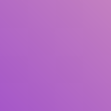
Pengarang
Subjek
ISBN/ISSN
Tipe Koleksi
Lokasi
GMD
Cari