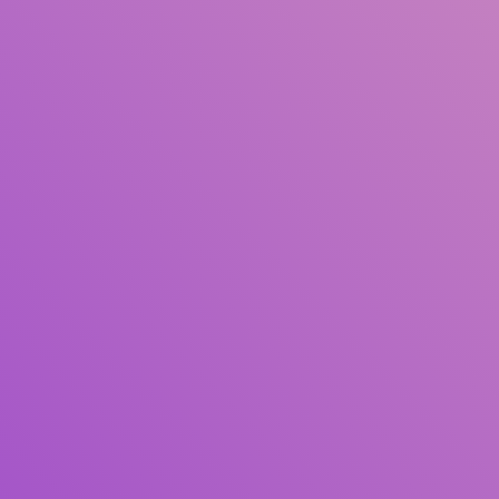
Pengarang
Subjek
ISBN/ISSN
Tipe Koleksi
Lokasi
GMD
Cari