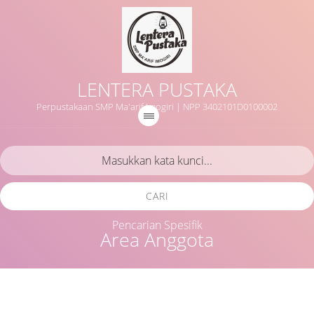
LENTERA PUSTAKA
Perpustakaan SMP Ma'arif Imogiri | NPP 3402101D0100002
CARI
Pencarian Spesifik
Area Anggota