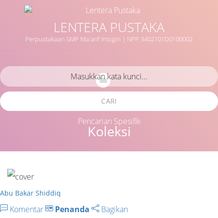
LENTERA PUSTAKA
Perpustakaan SMP Ma'arif Imogiri | NPP 3402101D0100002
CARI
Pencarian Spesifik
Koleksi
Abu Bakar Shiddiq
Komentar
Penanda
Bagikan