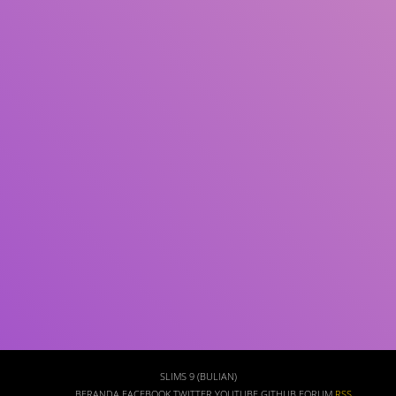
Subjek
ISBN/ISSN
Tipe Koleksi
Lokasi
GMD
Cari
SLIMS 9 (BULIAN)
BERANDA
FACEBOOK
TWITTER
YOUTUBE
GITHUB
FORUM
RSS