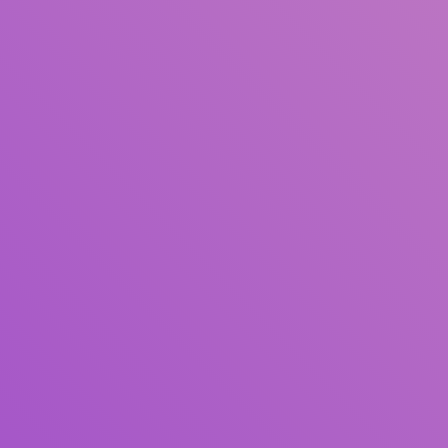
Judul
Pengarang
Subjek
ISBN/ISSN
Tipe Koleksi
Lokasi
GMD