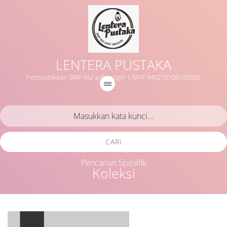
LENTERA PUSTAKA
Perpustakaan SMP Ma'arif Imogiri | NPP 3402101D0100002
CARI
Pencarian Spesifik
Koleksi