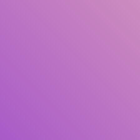
Judul
Pengarang
Subjek
ISBN/ISSN
Tipe Koleksi
Lokasi
GMD