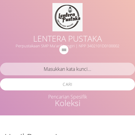
LENTERA PUSTAKA
Perpustakaan SMP Ma'arif Imogiri | NPP 3402101D0100002
CARI
Pencarian Spesifik
Koleksi